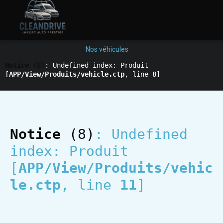
Nos véhicules
Notice
 (8)
: Undefined index: Produit 
[
APP/View/Produits/vehicle.ctp
, line 
8
]
Notice
 (8)
: Undefined 
index: Produit 
[
APP/View/Produits/vehic
le.ctp
, line 
11
]