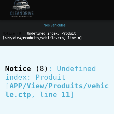
Nos véhicules
Notice
 (8)
: Undefined index: Produit 
[
APP/View/Produits/vehicle.ctp
, line 
8
]
Notice
 (8)
: Undefined 
index: Produit 
[
APP/View/Produits/vehic
le.ctp
, line 
11
]